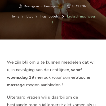
Massagesalon Groningen
18 MEI 2021
Home
Blog
huishoudelijk
Erotisch mag weer
!
We zijn blij om u te kunnen meedelen dat wij
u, in navolging van de richtlijnen,
vanaf
woensdag 19
mei
ook weer een
erotische
massage
mogen aanbieden !
Uiteraard vragen wij u daarbij om de
bestaande regels (allereerst:
niet
komen als u